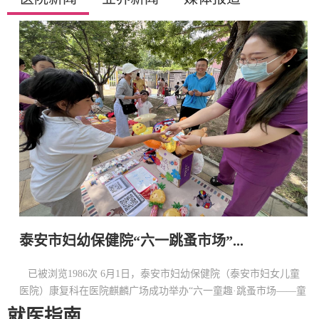
政风行风
创甲专栏
泰安市妇幼保健院隆重举行2026...
已被浏览793次 五月花开暖人间，白衣执甲护安康。为庆祝第
童
115个国际护士节，弘扬南丁格尔精神，表彰先进、树立典范，5
1
2
3
4
5
6
7
8
9
10
月1...
就医指南